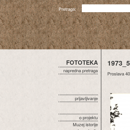
Pretraga:
FOTOTEKA
1973_5
napredna pretraga
Proslava 40
prijavljivanje
o projektu
Muzej istorije