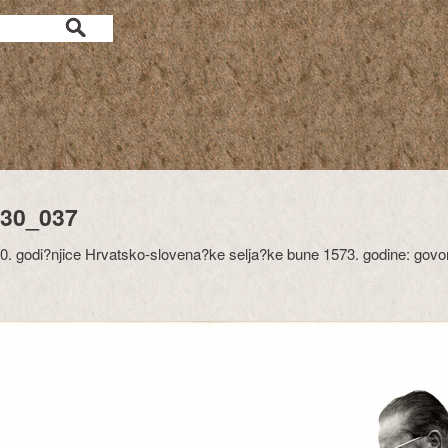
30_037
0. godi?njice Hrvatsko-slovena?ke selja?ke bune 1573. godine: govo