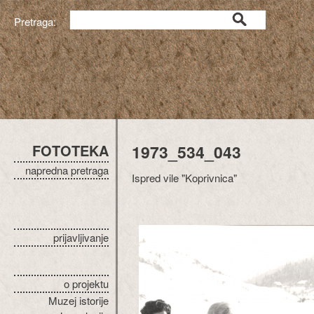
Pretraga:
FOTOTEKA
1973_534_043
napredna pretraga
Ispred vile "Koprivnica"
prijavljivanje
o projektu
Muzej istorije