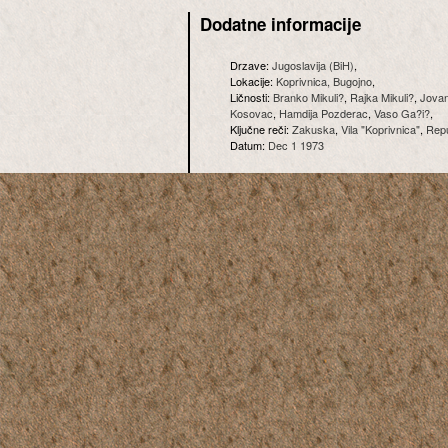
Dodatne informacije
Drzave:
Jugoslavija (BiH)
,
Lokacije:
Koprivnica, Bugojno
,
Ličnosti:
Branko Mikuli?
,
Rajka Mikuli?
,
Jova
Kosovac
,
Hamdija Pozderac
,
Vaso Ga?i?
,
Ključne reči:
Zakuska
,
Vila "Koprivnica"
,
Repu
Datum:
Dec 1 1973