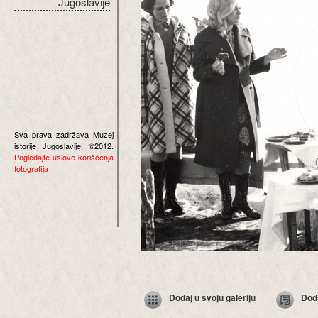
Jugoslavije
Sva prava zadržava Muzej
istorije Jugoslavije, ©2012.
Pogledajte uslove korišćenja
fotografija
Dodaj u svoju galeriju
Dod