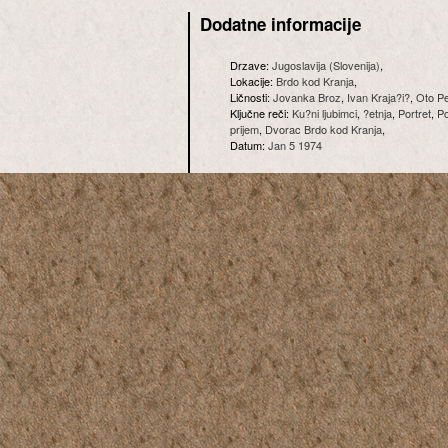
Dodatne informacije
Drzave:
Jugoslavija (Slovenija)
,
Lokacije:
Brdo kod Kranja
,
Ličnosti:
Jovanka Broz
,
Ivan Kraja?i?
,
Oto P
Ključne reči:
Ku?ni ljubimci
,
?etnja
,
Portret
,
Po
prijem
,
Dvorac Brdo kod Kranja
,
Datum:
Jan 5 1974