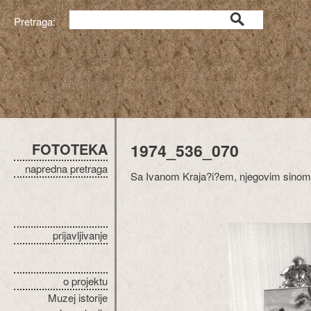
Pretraga:
FOTOTEKA
1974_536_070
napredna pretraga
Sa Ivanom Kraja?i?em, njegovim sinom
prijavljivanje
o projektu
Muzej istorije