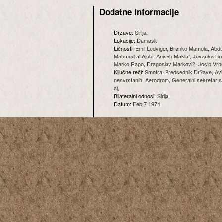
Dodatne informacije
Drzave:
Sirija
,
Lokacije:
Damask
,
Ličnosti:
Emil Ludviger
,
Branko Mamula
,
Abdu
Mahmud al Ajubi
,
Aniseh Makluf
,
Jovanka Br
Marko Rapo
,
Dragoslav Markovi?
,
Josip Vr
Ključne reči:
Smotra
,
Predsednik Dr?ave
,
Av
nesvrstanih
,
Aerodrom
,
Generalni sekretar s
aj
,
Bilateralni odnosi:
Sirija
,
Datum:
Feb 7 1974