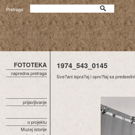
Pretraga:
FOTOTEKA
1974_543_0145
napredna pretraga
Sve?ani ispra?aj i opro?taj sa preds
prijavljivanje
o projektu
Muzej istorije