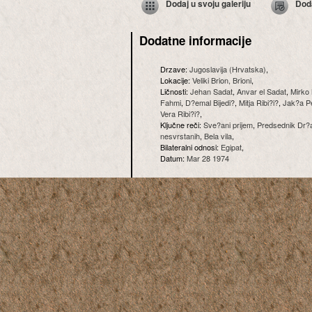
Dodaj u svoju galeriju
Dod
Dodatne informacije
Drzave:
Jugoslavija (Hrvatska)
,
Lokacije:
Veliki Brion, Brioni
,
Ličnosti:
Jehan Sadat
,
Anvar el Sadat
,
Mirko 
Fahmi
,
D?emal Bijedi?
,
Mitja Ribi?i?
,
Jak?a Pe
Vera Ribi?i?
,
Ključne reči:
Sve?ani prijem
,
Predsednik Dr?
nesvrstanih
,
Bela vila
,
Bilateralni odnosi:
Egipat
,
Datum:
Mar 28 1974