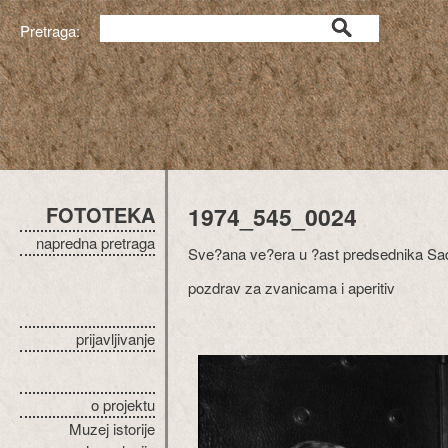
Pretraga:
FOTOTEKA
1974_545_0024
napredna pretraga
Sve?ana ve?era u ?ast predsednika Sadat
pozdrav za zvanicama i aperitiv
prijavljivanje
o projektu
Muzej istorije