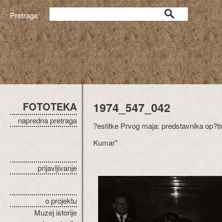
Pretraga:
FOTOTEKA
1974_547_042
napredna pretraga
?estitke Prvog maja: predstavnika op?ti
Kumar"
prijavljivanje
o projektu
Muzej istorije