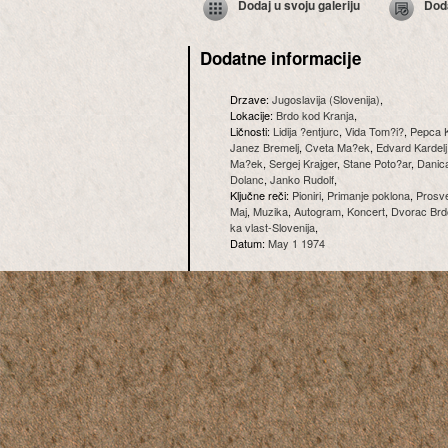
Dodaj u svoju galeriju
Dod
Dodatne informacije
Drzave:
Jugoslavija (Slovenija)
,
Lokacije:
Brdo kod Kranja
,
Ličnosti:
Lidija ?entjurc
,
Vida Tom?i?
,
Pepca K
Janez Bremelj
,
Cveta Ma?ek
,
Edvard Kardelj
Ma?ek
,
Sergej Krajger
,
Stane Poto?ar
,
Danic
Dolanc
,
Janko Rudolf
,
Ključne reči:
Pioniri
,
Primanje poklona
,
Prosv
Maj
,
Muzika
,
Autogram
,
Koncert
,
Dvorac Brd
ka vlast-Slovenija
,
Datum:
May 1 1974