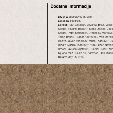
Dodatne informacije
Drzave:
Jugoslavija (Srbija)
,
Lokacije:
Beograd
,
Ličnosti:
Ivan Go?njak
,
Jovanka Broz
,
Veljko
Kardelj
,
Vladimir Bakari?
,
Stane Dolanc
,
Josi
Kardelj
,
Petar Stamboli?
,
Dragoslav Markovi
?oljan-Bakari?
,
Lazar Koli?evski
,
Ivan Ma?ek
Hod?a
,
Jovan Veselinov
,
Milica Todorovi?
,
Ju
Bijedi?
,
Mijalko Todorovi?
,
?uro Pucar
,
Neven
Brecelj
,
Cvijetin Mijatovi?
,
D?emal Bijedi?
,
Mi
Ključne reči:
U?i?ka 15
,
Zdravica
,
Dan Mlado
Datum:
May 25 1974