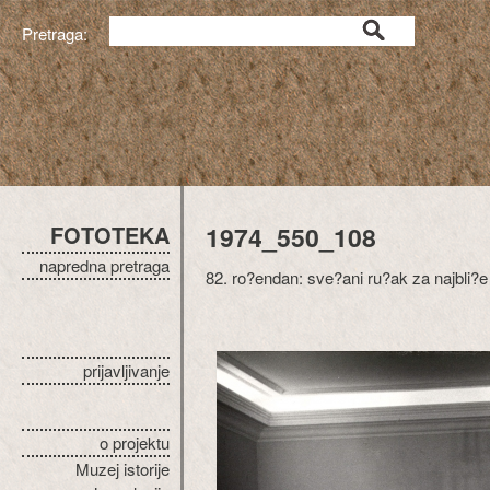
Pretraga:
FOTOTEKA
1974_550_108
napredna pretraga
82. ro?endan: sve?ani ru?ak za najbli?e
prijavljivanje
o projektu
Muzej istorije