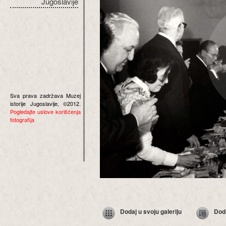
Jugoslavije
Sva prava zadržava Muzej
istorije Jugoslavije, ©2012.
Pogledajte uslove korišćenja
fotografija
Dodaj u svoju galeriju
Dod