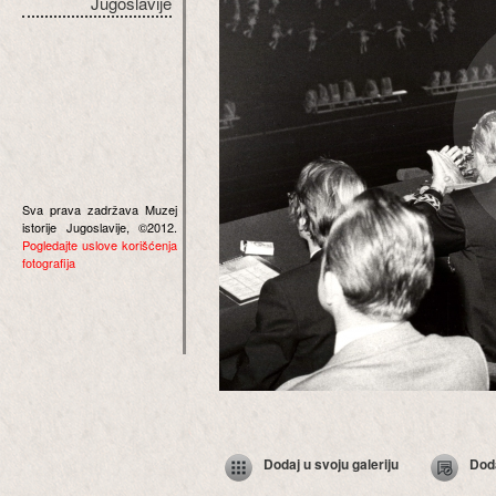
Jugoslavije
Sva prava zadržava Muzej
istorije Jugoslavije, ©2012.
Pogledajte uslove korišćenja
fotografija
Dodaj u svoju galeriju
Dod