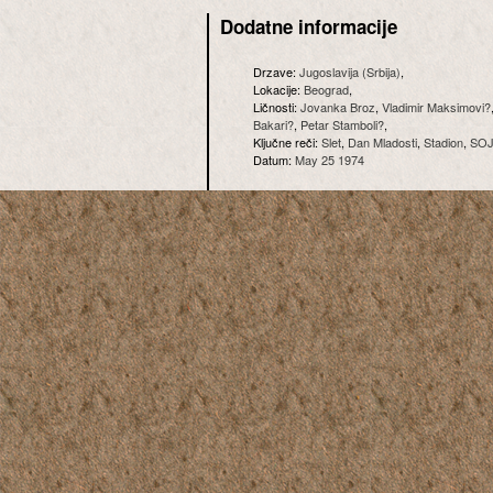
Dodatne informacije
Drzave:
Jugoslavija (Srbija)
,
Lokacije:
Beograd
,
Ličnosti:
Jovanka Broz
,
Vladimir Maksimovi?
Bakari?
,
Petar Stamboli?
,
Ključne reči:
Slet
,
Dan Mladosti
,
Stadion
,
SO
Datum:
May 25 1974