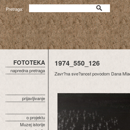
Pretraga:
FOTOTEKA
1974_550_126
napredna pretraga
Zavr?na sve?anost povodom Dana Mlad
prijavljivanje
o projektu
Muzej istorije