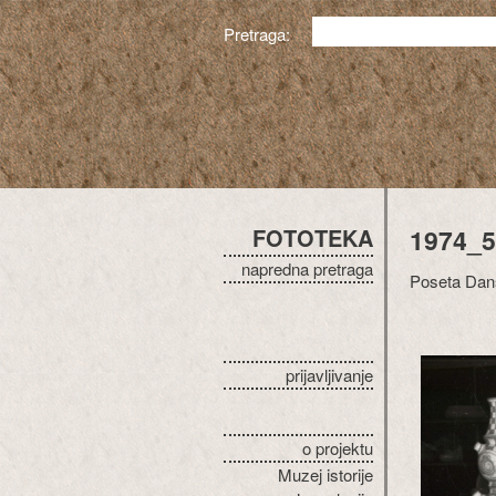
Pretraga:
FOTOTEKA
1974_5
napredna pretraga
Poseta Dans
prijavljivanje
o projektu
Muzej istorije