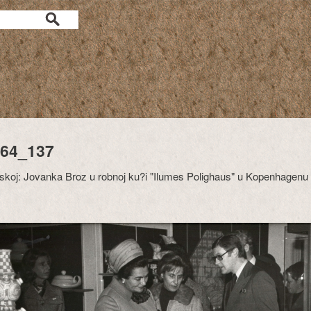
64_137
koj: Jovanka Broz u robnoj ku?i "Ilumes Polighaus" u Kopenhagenu