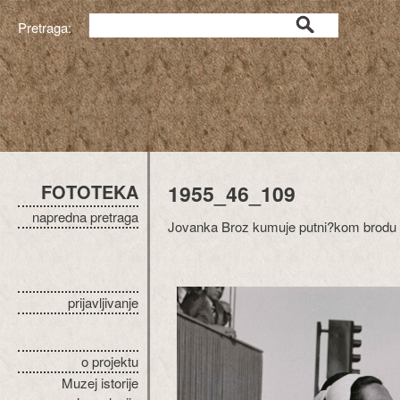
Pretraga:
FOTOTEKA
1955_46_109
napredna pretraga
Jovanka Broz kumuje putni?kom brodu "Ju
prijavljivanje
o projektu
Muzej istorije