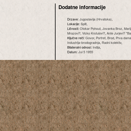
Dodatne informacije
Drzave:
Jugoslavija (Hrvatska)
,
Lokacije:
Split
,
Ličnosti:
Otokar Pohout
,
Jovanka Broz
,
Marij
Mrazovi?
,
Vicko Krstulovi?
,
Ante Jurjevi? "Ba
Ključne reči:
Govor
,
Portret
,
Brod
,
Prva dam
Industrija-brodogradnja
,
Radni kolektiv
,
Bilateralni odnosi:
Indija
,
Datum:
Jul 5 1955