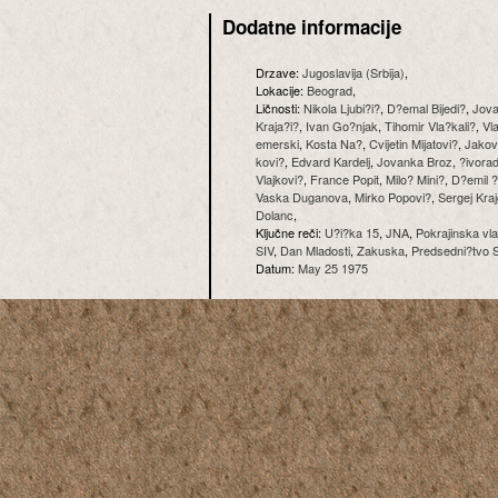
Dodatne informacije
Drzave:
Jugoslavija (Srbija)
,
Lokacije:
Beograd
,
Ličnosti:
Nikola Ljubi?i?
,
D?emal Bijedi?
,
Jova
Kraja?i?
,
Ivan Go?njak
,
Tihomir Vla?kali?
,
Vl
emerski
,
Kosta Na?
,
Cvijetin Mijatovi?
,
Jakov
kovi?
,
Edvard Kardelj
,
Jovanka Broz
,
?ivora
Vlajkovi?
,
France Popit
,
Milo? Mini?
,
D?emil 
Vaska Duganova
,
Mirko Popovi?
,
Sergej Kraj
Dolanc
,
Ključne reči:
U?i?ka 15
,
JNA
,
Pokrajinska vla
SIV
,
Dan Mladosti
,
Zakuska
,
Predsedni?tvo
Datum:
May 25 1975