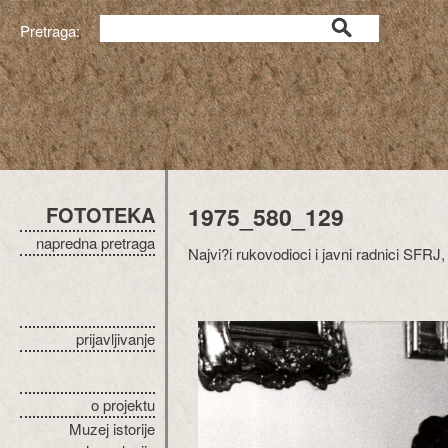
Pretraga:
FOTOTEKA
1975_580_129
napredna pretraga
Najvi?i rukovodioci i javni radnici SFRJ,
prijavljivanje
o projektu
Muzej istorije