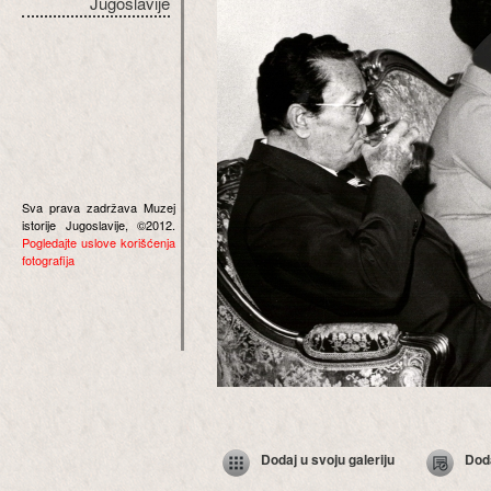
Jugoslavije
Sva prava zadržava Muzej
istorije Jugoslavije, ©2012.
Pogledajte uslove korišćenja
fotografija
Dodaj u svoju galeriju
Dod