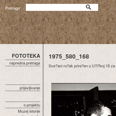
Pretraga:
FOTOTEKA
1975_580_168
napredna pretraga
Sve?ani ru?ak prire?en u U?i?koj 15 za
prijavljivanje
o projektu
Muzej istorije