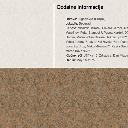
Dodatne informacije
Drzave:
Jugoslavija (Srbija)
,
Lokacije:
Beograd
,
Ličnosti:
Vladimir Bakari?
,
Edvard Kardelj
,
Iv
Veselinov
,
Petar Stamboli?
,
Pepca Kardelj
,
D?
Hod?a
,
Marija ?oljan-Bakari?
,
Nikola Ljubi?i?
Vidoje ?arkovi?
,
Lazar Koli?evski
,
?uro Puca
Jovanka Broz
,
Mirko Milutinovi?
,
Razija Bijed
ivorad Kova?evi?
,
Ključne reči:
U?i?ka 15
,
Zdravica
,
Dan Mlado
Datum:
May 25 1975