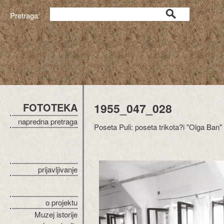
Pretraga:
FOTOTEKA
1955_047_028
napredna pretraga
Poseta Puli: poseta trikota?i "Olga Ban"
prijavljivanje
o projektu
Muzej istorije