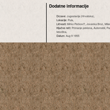
Dodatne informacije
Drzave:
Jugoslavija (Hrvatska)
,
Lokacije:
Pula
,
Ličnosti:
Mirko Perkovi?
,
Jovanka Broz
,
Mila
Ključne reči:
Primanje poklona
,
Automobil
,
Pa
tekstilna
,
Datum:
Aug 9 1955