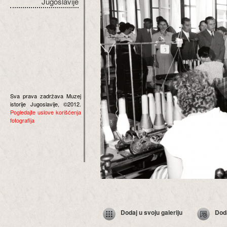
Jugoslavije
Sva prava zadržava Muzej
istorije Jugoslavije, ©2012.
Pogledajte uslove korišćenja
fotografija
Dodaj u svoju galeriju
Dod