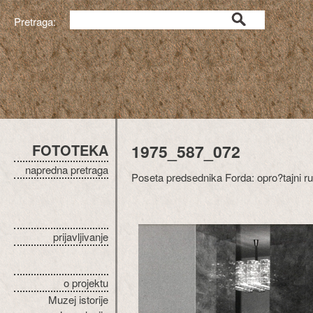
Pretraga:
FOTOTEKA
1975_587_072
napredna pretraga
Poseta predsednika Forda: opro?tajni r
prijavljivanje
o projektu
Muzej istorije