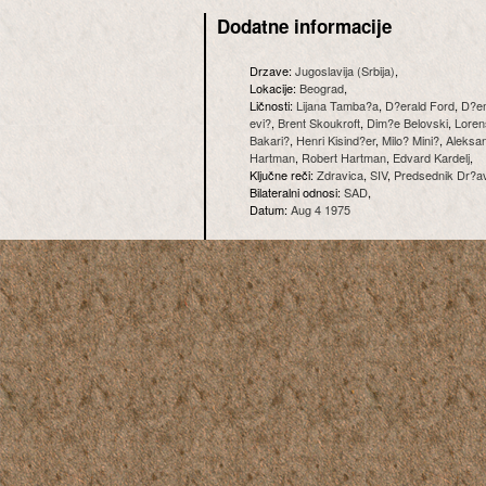
Dodatne informacije
Drzave:
Jugoslavija (Srbija)
,
Lokacije:
Beograd
,
Ličnosti:
Lijana Tamba?a
,
D?erald Ford
,
D?em
evi?
,
Brent Skoukroft
,
Dim?e Belovski
,
Loren
Bakari?
,
Henri Kisind?er
,
Milo? Mini?
,
Aleksa
Hartman
,
Robert Hartman
,
Edvard Kardelj
,
Ključne reči:
Zdravica
,
SIV
,
Predsednik Dr?a
Bilateralni odnosi:
SAD
,
Datum:
Aug 4 1975