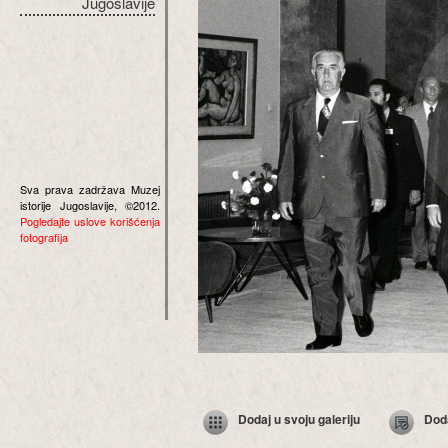
Jugoslavije
Sva prava zadržava Muzej
istorije Jugoslavije, ©2012.
Pogledajte uslove korišćenja
fotografija
Dodaj u svoju galeriju
Dod