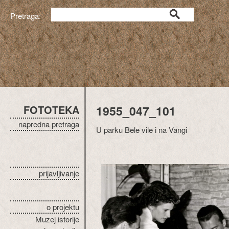
Pretraga:
FOTOTEKA
1955_047_101
napredna pretraga
U parku Bele vile i na Vangi
prijavljivanje
o projektu
Muzej istorije