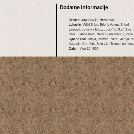
Dodatne informacije
Drzave:
Jugoslavija (Hrvatska)
,
Lokacije:
Veliki Brion, Brioni
,
Vanga, Brioni
,
Ličnosti:
Jovanka Broz
,
Josip "Jo?ka" Broz
,
Broz
,
Zlatica Broz
,
Nada Budisavljevi?
,
Zora 
Ključne reči:
?etnja
,
Portret
,
Pla?a
,
Vo?nja ?
Kuvanje
,
Doru?ak
,
Bela vila
,
Trenuci odmora
Datum:
Aug 25 1955