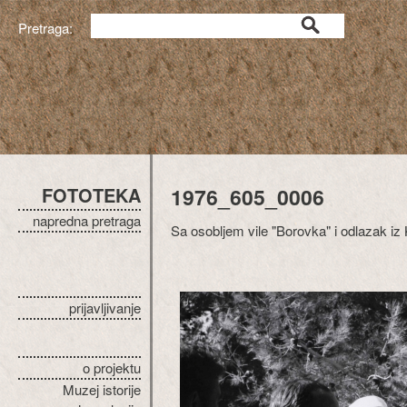
Pretraga:
FOTOTEKA
1976_605_0006
napredna pretraga
Sa osobljem vile "Borovka" i odlazak iz
prijavljivanje
o projektu
Muzej istorije