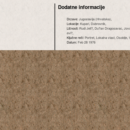
Dodatne informacije
Drzave:
Jugoslavija (Hrvatska)
,
Lokacije:
Kupari, Dubrovnik
,
Ličnosti:
Rudi Jeli?
,
Du?an Dragosavac
,
Jov
evi?
,
Ključne reči:
Portret
,
Lokalna vlast
,
Osoblje
,
Datum:
Feb 28 1976