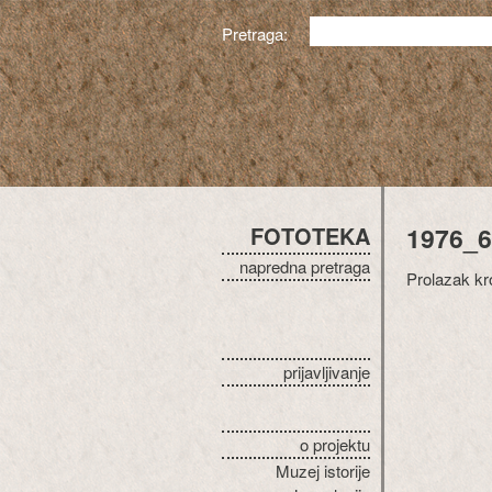
Pretraga:
FOTOTEKA
1976_6
napredna pretraga
Prolazak kr
prijavljivanje
o projektu
Muzej istorije