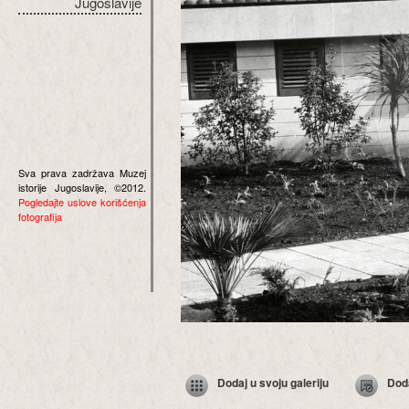
Jugoslavije
Sva prava zadržava Muzej
istorije Jugoslavije, ©2012.
Pogledajte uslove korišćenja
fotografija
Dodaj u svoju galeriju
Dod