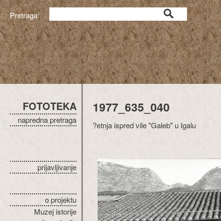
Pretraga:
FOTOTEKA
1977_635_040
napredna pretraga
?etnja ispred vile "Galeb" u Igalu
prijavljivanje
o projektu
Muzej istorije