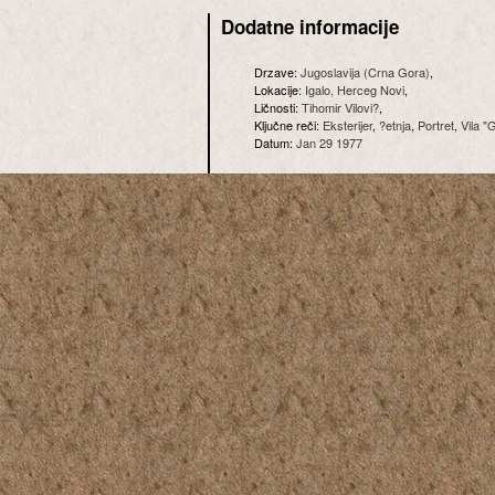
Dodatne informacije
Drzave:
Jugoslavija (Crna Gora)
,
Lokacije:
Igalo, Herceg Novi
,
Ličnosti:
Tihomir Vilovi?
,
Ključne reči:
Eksterijer
,
?etnja
,
Portret
,
Vila "
Datum:
Jan 29 1977