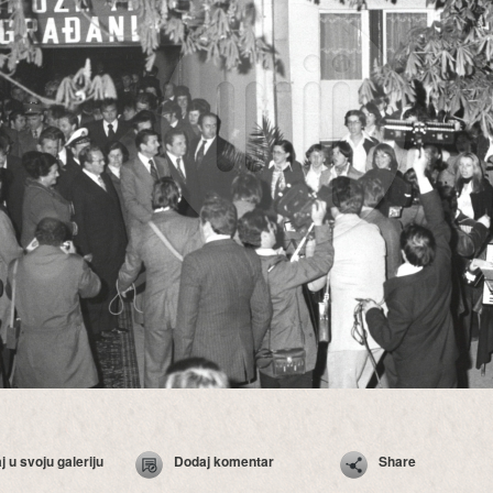
 u svoju galeriju
Dodaj komentar
Share