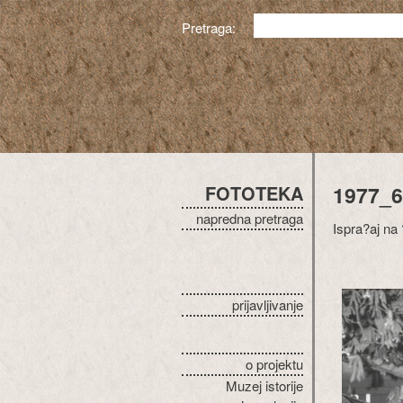
Pretraga:
FOTOTEKA
1977_6
napredna pretraga
Ispra?aj na 
prijavljivanje
o projektu
Muzej istorije