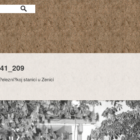
41_209
?elezni?koj stanici u Zenici