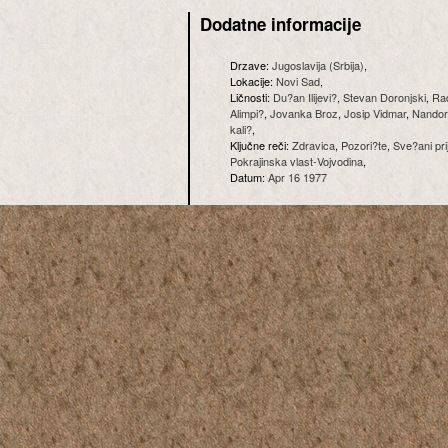
Dodatne informacije
Drzave:
Jugoslavija (Srbija)
,
Lokacije:
Novi Sad
,
Ličnosti:
Du?an Ilijevi?
,
Stevan Doronjski
,
Rad
Alimpi?
,
Jovanka Broz
,
Josip Vidmar
,
Nandor
kali?
,
Ključne reči:
Zdravica
,
Pozori?te
,
Sve?ani pr
Pokrajinska vlast-Vojvodina
,
Datum:
Apr 16 1977