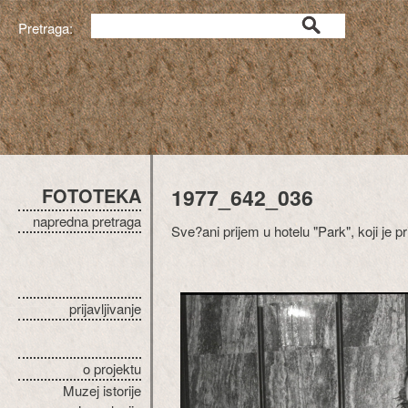
Pretraga:
FOTOTEKA
1977_642_036
napredna pretraga
Sve?ani prijem u hotelu "Park", koji je p
prijavljivanje
o projektu
Muzej istorije