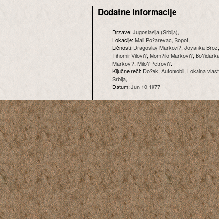
Dodatne informacije
Drzave:
Jugoslavija (Srbija)
,
Lokacije:
Mali Po?arevac, Sopot
,
Ličnosti:
Dragoslav Markovi?
,
Jovanka Broz
Tihomir Vilovi?
,
Mom?ilo Markovi?
,
Bo?idark
Markovi?
,
Milo? Petrovi?
,
Ključne reči:
Do?ek
,
Automobil
,
Lokalna vlast
Srbija
,
Datum:
Jun 10 1977