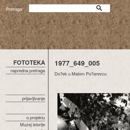
Pretraga:
FOTOTEKA
1977_649_005
napredna pretraga
Do?ek u Malom Po?arevcu
prijavljivanje
o projektu
Muzej istorije