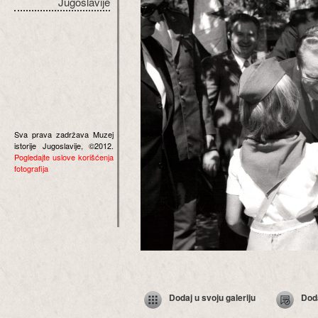
Jugoslavije
Sva prava zadržava Muzej
istorije Jugoslavije, ©2012.
Pogledajte uslove korišćenja
fotografija
Dodaj u svoju galeriju
Dod