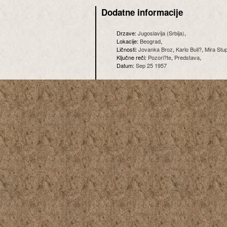
Dodatne informacije
Drzave:
Jugoslavija (Srbija)
,
Lokacije:
Beograd
,
Ličnosti:
Jovanka Broz
,
Karlo Buli?
,
Mira Stu
Ključne reči:
Pozori?te
,
Predstava
,
Datum:
Sep 25 1957