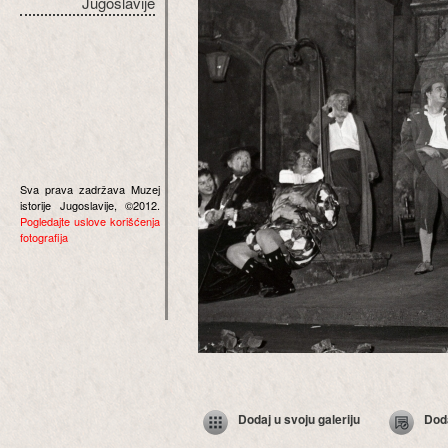
Jugoslavije
Sva prava zadržava Muzej
istorije Jugoslavije, ©2012.
Pogledajte uslove korišćenja
fotografija
Dodaj u svoju galeriju
Dod