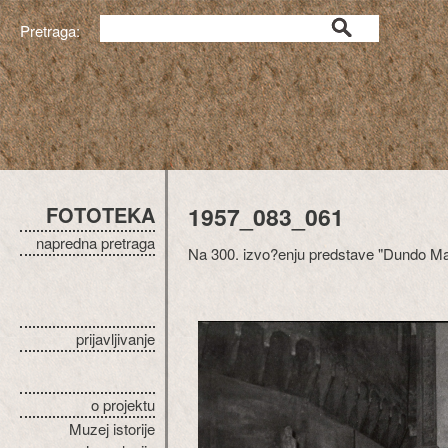
Pretraga:
FOTOTEKA
1957_083_061
napredna pretraga
Na 300. izvo?enju predstave "Dundo M
prijavljivanje
o projektu
Muzej istorije