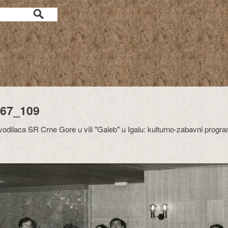
67_109
vodilaca SR Crne Gore u vili "Galeb" u Igalu: kulturno-zabavni progr