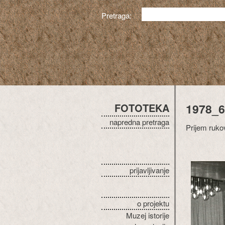
Pretraga:
FOTOTEKA
1978_6
napredna pretraga
Prijem ruko
prijavljivanje
o projektu
Muzej istorije