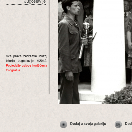
Jugoslavije
Sva prava zadržava Muzej
istorije Jugoslavije, ©2012.
Pogledajte uslove korišćenja
fotografija
Dodaj u svoju galeriju
Dod