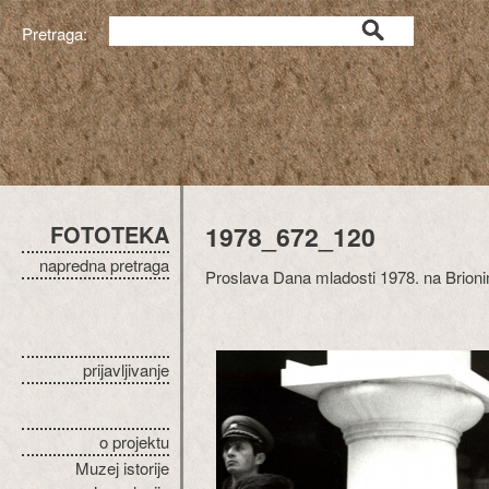
Pretraga:
FOTOTEKA
1978_672_120
napredna pretraga
Proslava Dana mladosti 1978. na Brionima
prijavljivanje
o projektu
Muzej istorije