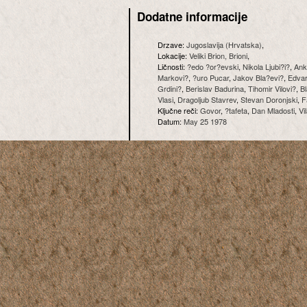
Dodatne informacije
Drzave:
Jugoslavija (Hrvatska)
,
Lokacije:
Veliki Brion, Brioni
,
Ličnosti:
?edo ?or?evski
,
Nikola Ljubi?i?
,
Ank
Markovi?
,
?uro Pucar
,
Jakov Bla?evi?
,
Edvar
Grdini?
,
Berislav Badurina
,
Tihomir Vilovi?
,
B
Vlasi
,
Dragoljub Stavrev
,
Stevan Doronjski
,
F
Ključne reči:
Govor
,
?tafeta
,
Dan Mladosti
,
Vi
Datum:
May 25 1978