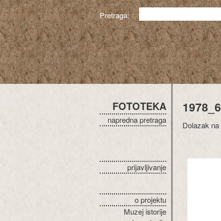
Pretraga:
FOTOTEKA
1978_6
napredna pretraga
Dolazak na 
prijavljivanje
o projektu
Muzej istorije