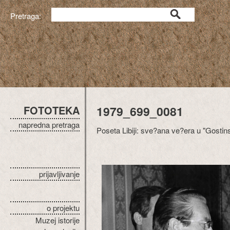
Pretraga:
FOTOTEKA
1979_699_0081
napredna pretraga
Poseta Libiji: sve?ana ve?era u "Gostin
prijavljivanje
o projektu
Muzej istorije