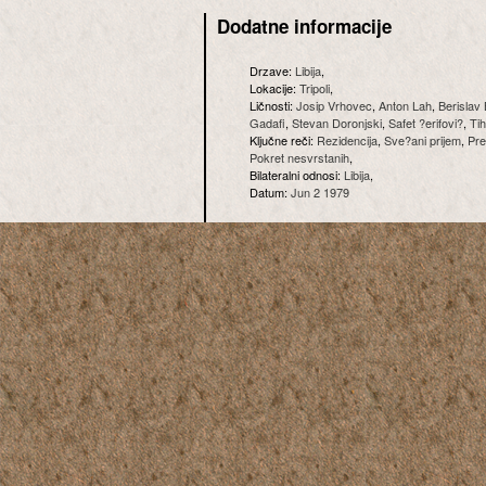
Dodatne informacije
Drzave:
Libija
,
Lokacije:
Tripoli
,
Ličnosti:
Josip Vrhovec
,
Anton Lah
,
Berislav
Gadafi
,
Stevan Doronjski
,
Safet ?erifovi?
,
Tih
Ključne reči:
Rezidencija
,
Sve?ani prijem
,
Pre
Pokret nesvrstanih
,
Bilateralni odnosi:
Libija
,
Datum:
Jun 2 1979