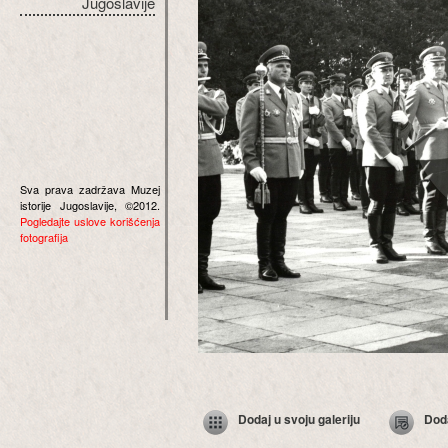
Jugoslavije
Sva prava zadržava Muzej
istorije Jugoslavije, ©2012.
Pogledajte uslove korišćenja
fotografija
Dodaj u svoju galeriju
Dod