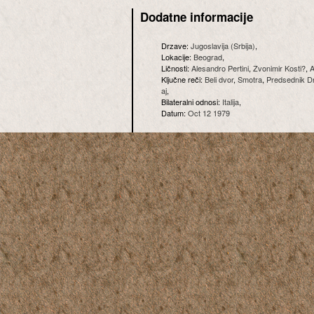
Dodatne informacije
Drzave:
Jugoslavija (Srbija)
,
Lokacije:
Beograd
,
Ličnosti:
Alesandro Pertini
,
Zvonimir Kosti?
,
A
Ključne reči:
Beli dvor
,
Smotra
,
Predsednik D
aj
,
Bilateralni odnosi:
Italija
,
Datum:
Oct 12 1979