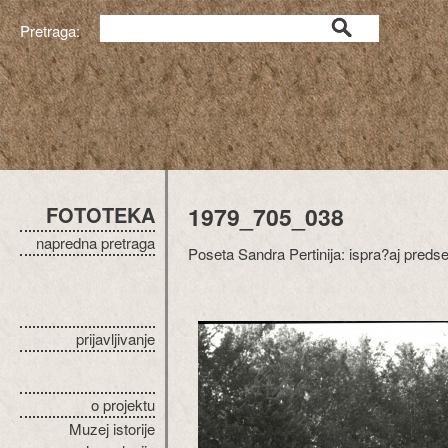
Pretraga:
FOTOTEKA
1979_705_038
napredna pretraga
Poseta Sandra Pertinija: ispra?aj predse
prijavljivanje
o projektu
Muzej istorije