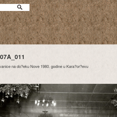
707A_011
vanice na do?eku Nove 1980. godine u Kara?or?evu