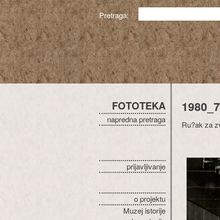
Pretraga:
FOTOTEKA
1980_
napredna pretraga
Ru?ak za z
prijavljivanje
o projektu
Muzej istorije