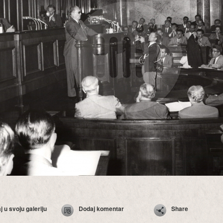
 u svoju galeriju
Dodaj komentar
Share