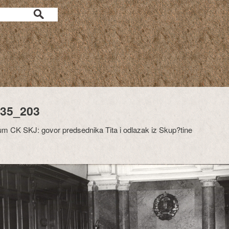
35_203
m CK SKJ: govor predsednika Tita i odlazak iz Skup?tine