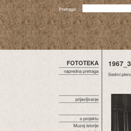
Pretraga:
FOTOTEKA
1967_3
napredna pretraga
Sedmi plenu
prijavljivanje
o projektu
Muzej istorije