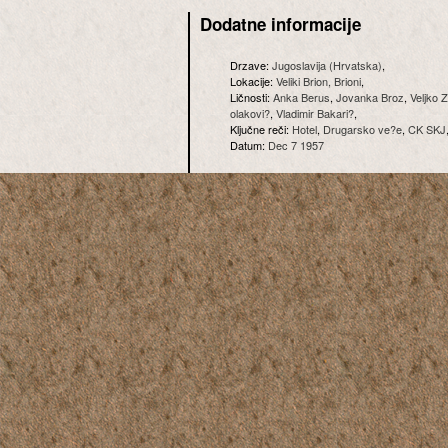
Dodatne informacije
Drzave:
Jugoslavija (Hrvatska)
,
Lokacije:
Veliki Brion, Brioni
,
Ličnosti:
Anka Berus
,
Jovanka Broz
,
Veljko 
olakovi?
,
Vladimir Bakari?
,
Ključne reči:
Hotel
,
Drugarsko ve?e
,
CK SKJ
Datum:
Dec 7 1957