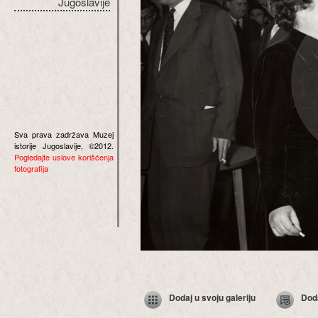
Jugoslavije
Sva prava zadržava Muzej
istorije Jugoslavije, ©2012.
Pogledajte uslove korišćenja
fotografija
Dodaj u svoju galeriju
Dod