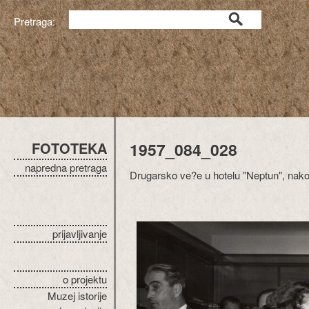
Pretraga:
FOTOTEKA
1957_084_028
napredna pretraga
Drugarsko ve?e u hotelu "Neptun", na
prijavljivanje
o projektu
Muzej istorije