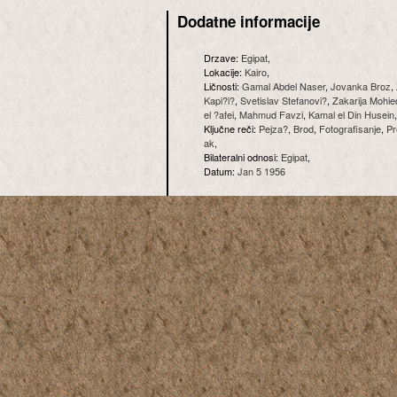
Dodatne informacije
Drzave:
Egipat
,
Lokacije:
Kairo
,
Ličnosti:
Gamal Abdel Naser
,
Jovanka Broz
,
Kapi?i?
,
Svetislav Stefanovi?
,
Zakarija Mohie
el ?afei
,
Mahmud Favzi
,
Kamal el Din Husein
Ključne reči:
Pejza?
,
Brod
,
Fotografisanje
,
Pr
ak
,
Bilateralni odnosi:
Egipat
,
Datum:
Jan 5 1956