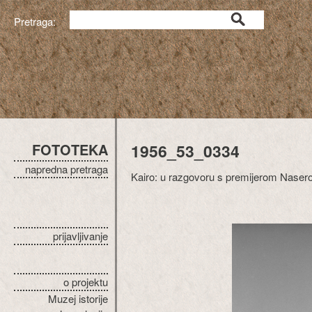
Pretraga:
FOTOTEKA
1956_53_0334
napredna pretraga
Kairo: u razgovoru s premijerom Nasero
prijavljivanje
o projektu
Muzej istorije