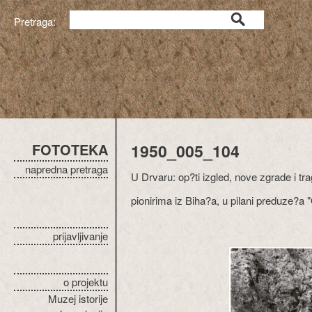
Pretraga:
FOTOTEKA
1950_005_104
napredna pretraga
U Drvaru: op?ti izgled, nove zgrade i tr
pionirima iz Biha?a, u pilani preduze?a
prijavljivanje
o projektu
Muzej istorije