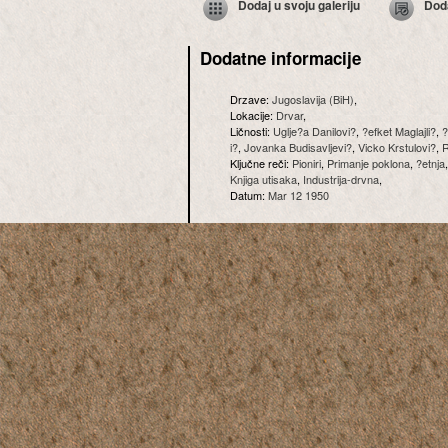
Dodaj u svoju galeriju
Dod
Dodatne informacije
Drzave:
Jugoslavija (BiH)
,
Lokacije:
Drvar
,
Ličnosti:
Uglje?a Danilovi?
,
?efket Maglajli?
,
?
i?
,
Jovanka Budisavljevi?
,
Vicko Krstulovi?
,
R
Ključne reči:
Pioniri
,
Primanje poklona
,
?etnja
Knjiga utisaka
,
Industrija-drvna
,
Datum:
Mar 12 1950