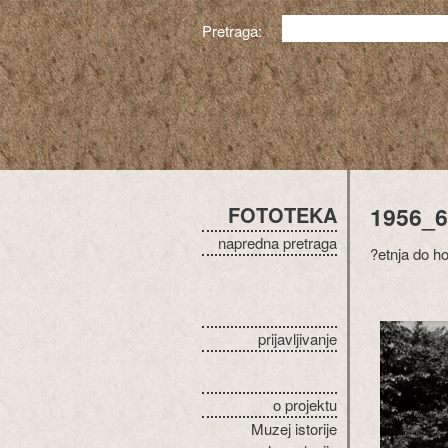
Pretraga:
FOTOTEKA
1956_6
napredna pretraga
?etnja do ho
prijavljivanje
o projektu
Muzej istorije