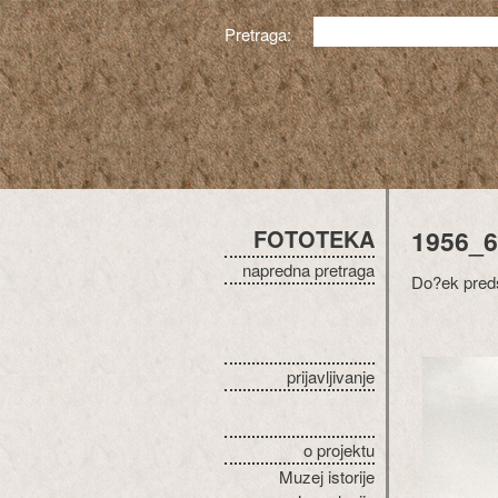
Pretraga:
FOTOTEKA
1956_6
napredna pretraga
Do?ek preds
prijavljivanje
o projektu
Muzej istorije