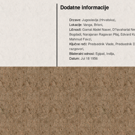
Dodatne informacije
Drzave:
Jugoslavija (Hrvatska)
,
Lokacije:
Vanga, Brioni
,
Ličnosti:
Gamal Abdel Naser
,
D?avaharlal Ne
Bogdadi
,
Narajanan Ragavan Pilaj
,
Edvard Ka
Mahmud Favzi
,
Ključne reči:
Predsednik Vlade
,
Predsednik 
razgovori
,
Bilateralni odnosi:
Egipat
,
Indija
,
Datum:
Jul 18 1956