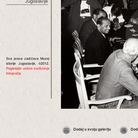
Jugoslavije
Sva prava zadržava Muzej
istorije Jugoslavije, ©2012.
Pogledajte uslove korišćenja
fotografija
Dodaj u svoju galeriju
Dod