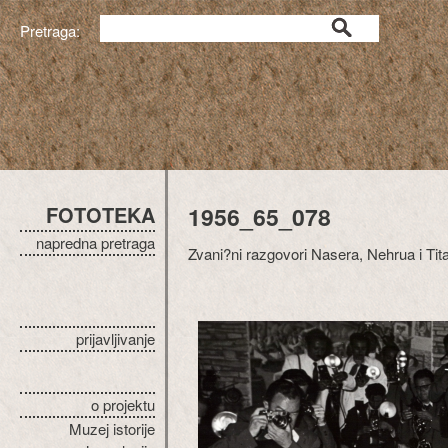
Pretraga:
FOTOTEKA
1956_65_078
napredna pretraga
Zvani?ni razgovori Nasera, Nehrua i Tit
prijavljivanje
o projektu
Muzej istorije