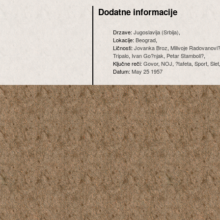
Dodatne informacije
Drzave:
Jugoslavija (Srbija)
,
Lokacije:
Beograd
,
Ličnosti:
Jovanka Broz
,
Milivoje Radovanovi
Tripalo
,
Ivan Go?njak
,
Petar Stamboli?
,
Ključne reči:
Govor
,
NOJ
,
?tafeta
,
Sport
,
Slet
Datum:
May 25 1957