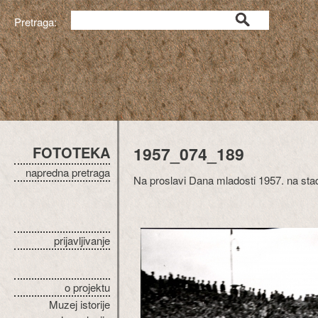
Pretraga:
FOTOTEKA
1957_074_189
napredna pretraga
Na proslavi Dana mladosti 1957. na st
prijavljivanje
o projektu
Muzej istorije