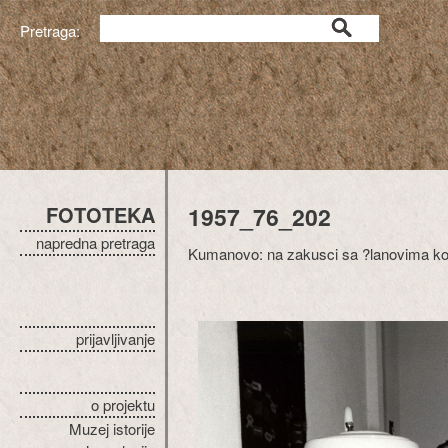
Pretraga:
FOTOTEKA
1957_76_202
napredna pretraga
Kumanovo: na zakusci sa ?lanovima kolek
prijavljivanje
o projektu
Muzej istorije