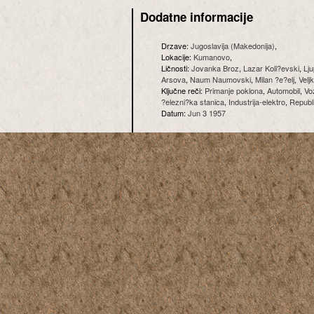
Dodatne informacije
Drzave:
Jugoslavija (Makedonija)
,
Lokacije:
Kumanovo
,
Ličnosti:
Jovanka Broz
,
Lazar Koli?evski
,
Lj
Arsova
,
Naum Naumovski
,
Milan ?e?elj
,
Velj
Ključne reči:
Primanje poklona
,
Automobil
,
Vo
?elezni?ka stanica
,
Industrija-elektro
,
Republ
Datum:
Jun 3 1957