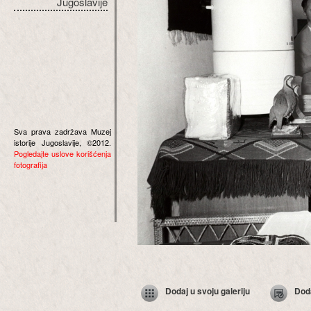
Jugoslavije
Sva prava zadržava Muzej
istorije Jugoslavije, ©2012.
Pogledajte uslove korišćenja
fotografija
Dodaj u svoju galeriju
Dod