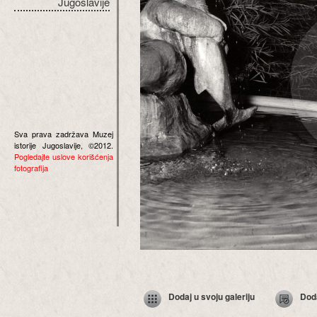
Jugoslavije
Sva prava zadržava Muzej
istorije Jugoslavije, ©2012.
Pogledajte uslove korišćenja
fotografija
Dodaj u svoju galeriju
Dod