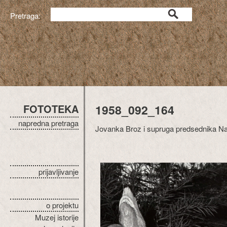
Pretraga:
FOTOTEKA
1958_092_164
napredna pretraga
Jovanka Broz i supruga predsednika Nase
prijavljivanje
o projektu
Muzej istorije