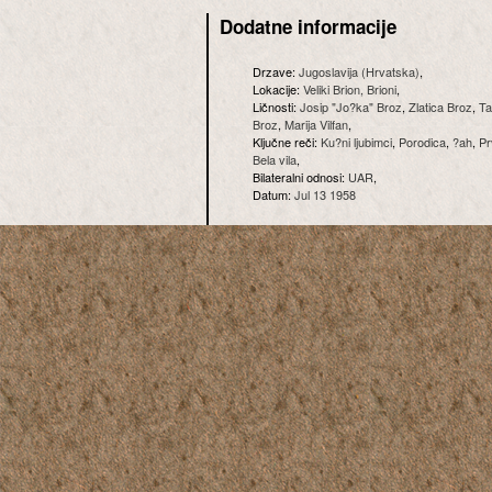
Dodatne informacije
Drzave:
Jugoslavija (Hrvatska)
,
Lokacije:
Veliki Brion, Brioni
,
Ličnosti:
Josip "Jo?ka" Broz
,
Zlatica Broz
,
Ta
Broz
,
Marija Vilfan
,
Ključne reči:
Ku?ni ljubimci
,
Porodica
,
?ah
,
Pr
Bela vila
,
Bilateralni odnosi:
UAR
,
Datum:
Jul 13 1958