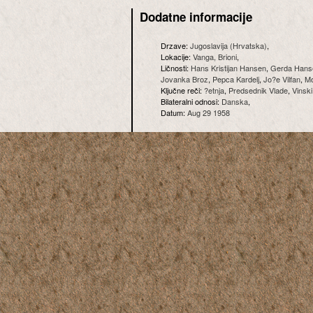
Dodatne informacije
Drzave:
Jugoslavija (Hrvatska)
,
Lokacije:
Vanga, Brioni
,
Ličnosti:
Hans Kristijan Hansen
,
Gerda Hans
Jovanka Broz
,
Pepca Kardelj
,
Jo?e Vilfan
,
Mo
Ključne reči:
?etnja
,
Predsednik Vlade
,
Vinsk
Bilateralni odnosi:
Danska
,
Datum:
Aug 29 1958