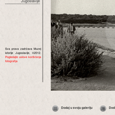
Jugoslavije
Sva prava zadržava Muzej
istorije Jugoslavije, ©2012.
Pogledajte uslove korišćenja
fotografija
Dodaj u svoju galeriju
Dod