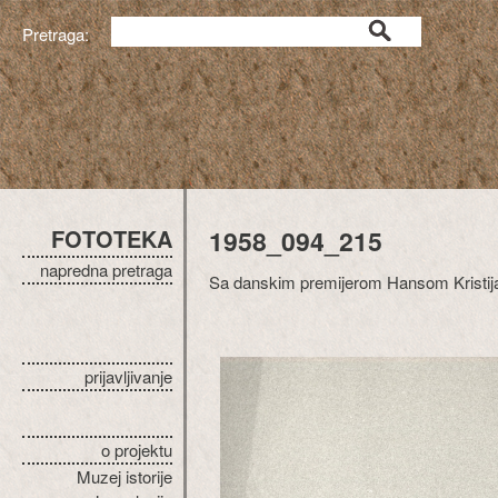
Pretraga:
FOTOTEKA
1958_094_215
napredna pretraga
Sa danskim premijerom Hansom Kristij
prijavljivanje
o projektu
Muzej istorije