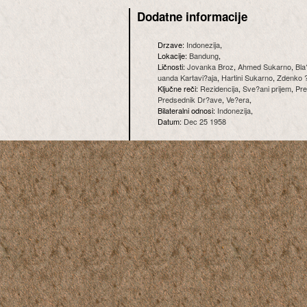
Dodatne informacije
Drzave:
Indonezija
,
Lokacije:
Bandung
,
Ličnosti:
Jovanka Broz
,
Ahmed Sukarno
,
Bla
uanda Kartavi?aja
,
Hartini Sukarno
,
Zdenko 
Ključne reči:
Rezidencija
,
Sve?ani prijem
,
Pre
Predsednik Dr?ave
,
Ve?era
,
Bilateralni odnosi:
Indonezija
,
Datum:
Dec 25 1958