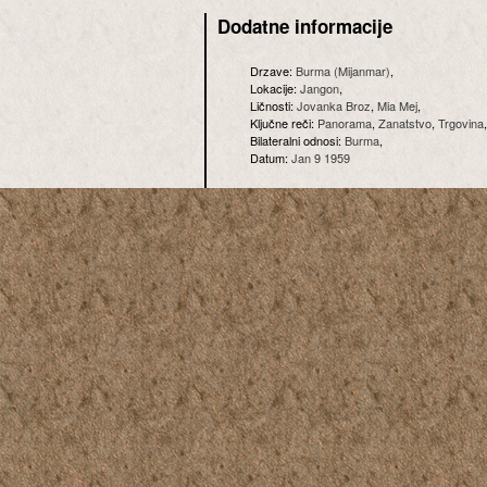
Dodatne informacije
Drzave:
Burma (Mijanmar)
,
Lokacije:
Jangon
,
Ličnosti:
Jovanka Broz
,
Mia Mej
,
Ključne reči:
Panorama
,
Zanatstvo
,
Trgovina
Bilateralni odnosi:
Burma
,
Datum:
Jan 9 1959