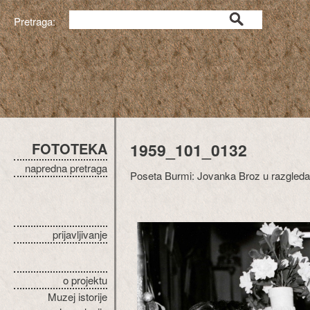
Pretraga:
FOTOTEKA
1959_101_0132
napredna pretraga
Poseta Burmi: Jovanka Broz u razgled
prijavljivanje
o projektu
Muzej istorije