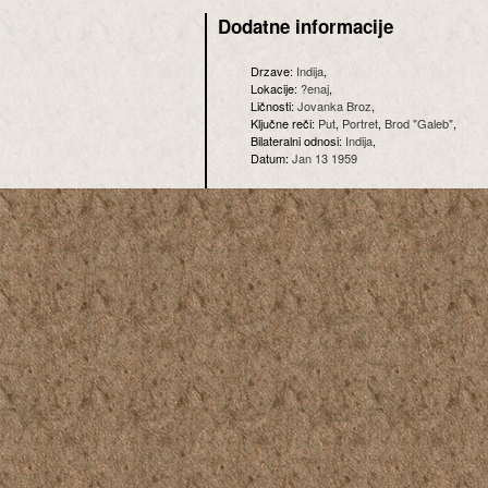
Dodatne informacije
Drzave:
Indija
,
Lokacije:
?enaj
,
Ličnosti:
Jovanka Broz
,
Ključne reči:
Put
,
Portret
,
Brod "Galeb"
,
Bilateralni odnosi:
Indija
,
Datum:
Jan 13 1959