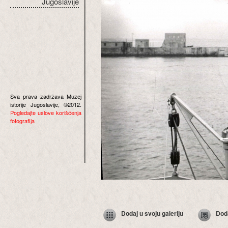
Jugoslavije
Sva prava zadržava Muzej
istorije Jugoslavije, ©2012.
Pogledajte uslove korišćenja
fotografija
Dodaj u svoju galeriju
Dod