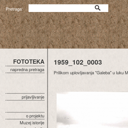
Pretraga:
FOTOTEKA
1959_102_0003
napredna pretraga
Prilikom uplovljavanja "Galeba" u luku 
prijavljivanje
o projektu
Muzej istorije