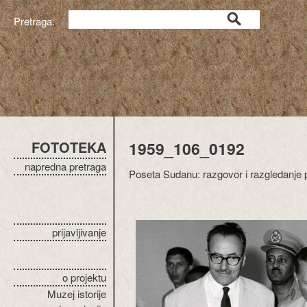
Pretraga:
FOTOTEKA
1959_106_0192
napredna pretraga
Poseta Sudanu: razgovor i razgledanje 
prijavljivanje
o projektu
Muzej istorije