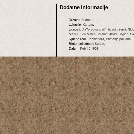
Dodatne informacije
Drzave:
Sudan
,
Lokacije:
Kartum
,
Ličnosti:
Bla?o Jovanovi?
,
?ivadin Simi?
,
Slo
Ma?ek
,
Leo Mates
,
Ibrahim Abud
,
Bagir el 
Ključne reči:
Rezidencija
,
Primanje poklona
,
Bilateralni odnosi:
Sudan
,
Datum:
Feb 15 1959