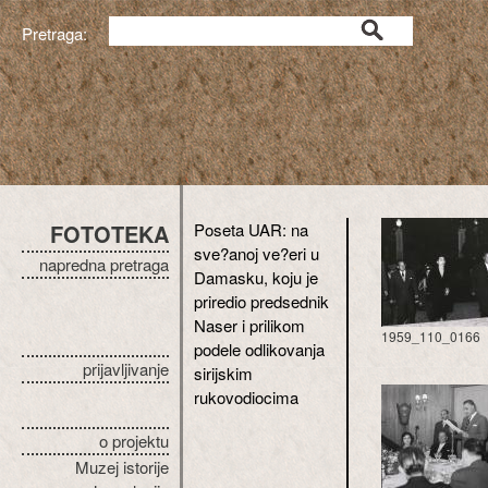
Pretraga:
FOTOTEKA
Poseta UAR: na
sve?anoj ve?eri u
napredna pretraga
Damasku, koju je
priredio predsednik
Naser i prilikom
1959_110_0166
podele odlikovanja
prijavljivanje
sirijskim
rukovodiocima
o projektu
Muzej istorije