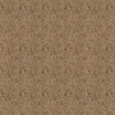
1959_110_0178
1959_110_0181