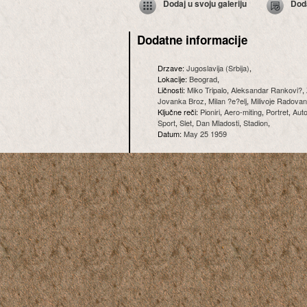
Dodaj u svoju galeriju
Dod
Dodatne informacije
Drzave:
Jugoslavija (Srbija)
,
Lokacije:
Beograd
,
Ličnosti:
Miko Tripalo
,
Aleksandar Rankovi?
,
Jovanka Broz
,
Milan ?e?elj
,
Milivoje Radovan
Ključne reči:
Pioniri
,
Aero-miting
,
Portret
,
Auto
Sport
,
Slet
,
Dan Mladosti
,
Stadion
,
Datum:
May 25 1959