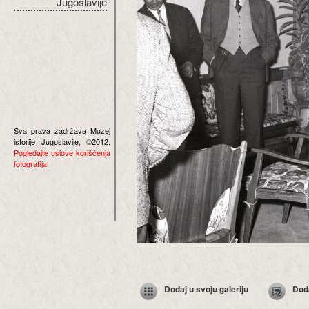
Jugoslavije
Sva prava zadržava Muzej
istorije Jugoslavije, ©2012.
Pogledajte uslove korišćenja
fotografija
Dodaj u svoju galeriju
Dod