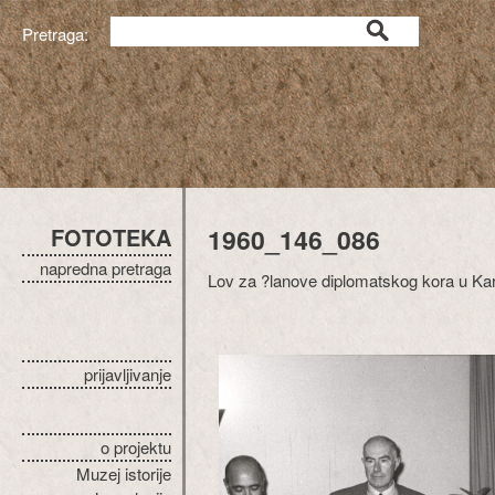
Pretraga:
FOTOTEKA
1960_146_086
napredna pretraga
Lov za ?lanove diplomatskog kora u Ka
prijavljivanje
o projektu
Muzej istorije