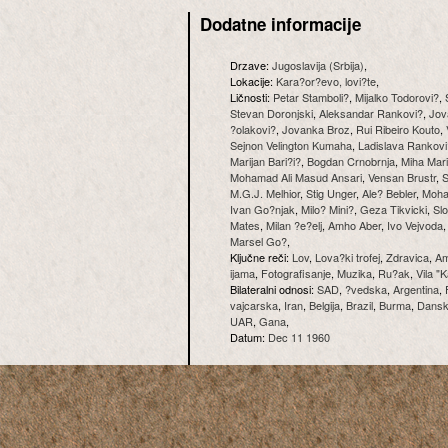
Dodatne informacije
Drzave:
Jugoslavija (Srbija)
,
Lokacije:
Kara?or?evo, lovi?te
,
Ličnosti:
Petar Stamboli?
,
Mijalko Todorovi?
,
Stevan Doronjski
,
Aleksandar Rankovi?
,
Jov
?olakovi?
,
Jovanka Broz
,
Rui Ribeiro Kouto
,
Sejnon Velington Kumaha
,
Ladislava Rankovi
Marijan Bari?i?
,
Bogdan Crnobrnja
,
Miha Mar
Mohamad Ali Masud Ansari
,
Vensan Brustr
,
S
M.G.J. Melhior
,
Stig Unger
,
Ale? Bebler
,
Moha
Ivan Go?njak
,
Milo? Mini?
,
Geza Tikvicki
,
Sl
Mates
,
Milan ?e?elj
,
Amho Aber
,
Ivo Vejvoda
Marsel Go?
,
Ključne reči:
Lov
,
Lova?ki trofej
,
Zdravica
,
Am
ijama
,
Fotografisanje
,
Muzika
,
Ru?ak
,
Vila "
Bilateralni odnosi:
SAD
,
?vedska
,
Argentina
,
vajcarska
,
Iran
,
Belgija
,
Brazil
,
Burma
,
Dans
UAR
,
Gana
,
Datum:
Dec 11 1960