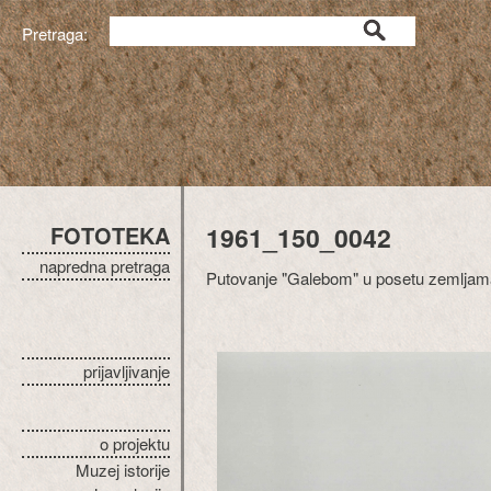
Pretraga:
FOTOTEKA
1961_150_0042
napredna pretraga
Putovanje "Galebom" u posetu zemljama 
prijavljivanje
o projektu
Muzej istorije