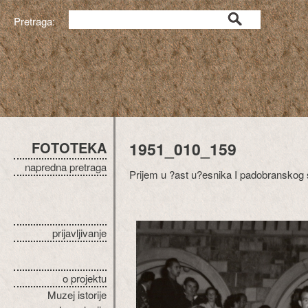
Pretraga:
FOTOTEKA
1951_010_159
napredna pretraga
Prijem u ?ast u?esnika I padobranskog 
prijavljivanje
o projektu
Muzej istorije