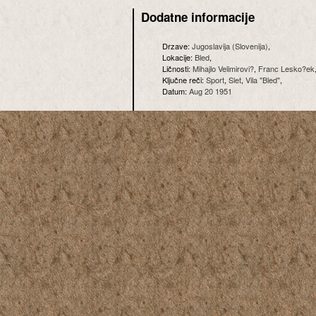
Dodatne informacije
Drzave:
Jugoslavija (Slovenija)
,
Lokacije:
Bled
,
Ličnosti:
Mihajlo Velimirovi?
,
Franc Lesko?ek
Ključne reči:
Sport
,
Slet
,
Vila "Bled"
,
Datum:
Aug 20 1951