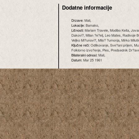
Dodatne informacije
Drzave:
Mali
,
Lokacije:
Bamako
,
Ličnosti:
Mariam Travele
,
Modibo Keita
,
Jova
Dakovi?
,
Milan ?e?elj
,
Leo Mates
,
Radivoje B
Veljko Mi?unovi?
,
Milo? ?umonja
,
Mirko Miluti
Ključne reči:
Odlikovanje
,
Sve?ani prijem
,
Mu
Folklorno izvo?enje
,
Ples
,
Predsednik Dr?av
Bilateralni odnosi:
Mali
,
Datum:
Mar 25 1961