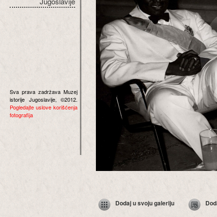
Jugoslavije
Sva prava zadržava Muzej
istorije Jugoslavije, ©2012.
Pogledajte uslove korišćenja
fotografija
Dodaj u svoju galeriju
Dod