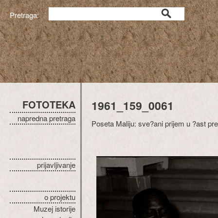
Pretraga:
FOTOTEKA
1961_159_0061
napredna pretraga
Poseta Maliju: sve?ani prijem u ?ast pr
prijavljivanje
o projektu
Muzej istorije