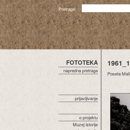
Pretraga:
FOTOTEKA
1961_1
napredna pretraga
Poseta Malij
prijavljivanje
o projektu
Muzej istorije